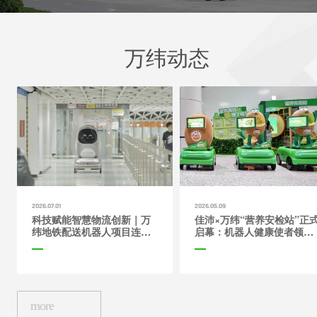
万纬动态
2026.07.01
2026.05.09
科技赋能智慧物流创新｜万
佳沛×万纬“营养安检站”正
纬地铁配送机器人项目连获
启幕：机器人健康使者领
市、区级官方典型案例认定
航，关爱营养膳食
more