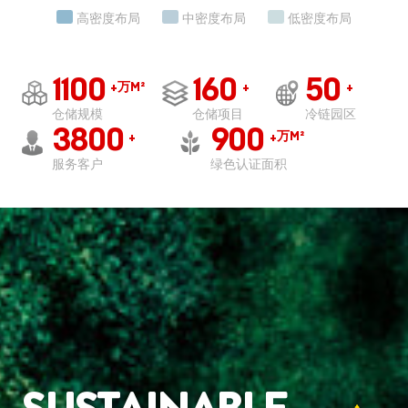
高密度布局
中密度布局
低密度布局
1100
160
50
万M²
+
+
+
仓储规模
仓储项目
冷链园区
3800
900
万M²
+
+
服务客户
绿色认证面积