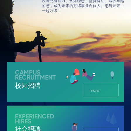
欢迎充满活力、永怀理想、坚持奋斗、追求卓越
的您，成为未来的万纬事业合伙人。您与未来，
一起万纬！
CAMPUS
RECRUITMENT
校园招聘
more
EXPERIENCED
HIRES
社会招聘