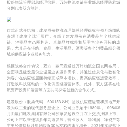
股份物流管理部总经理徐标、万纬物流冷链事业部总经理陈君城
分别代表双方签约。
仪式正式开始前，建发股份物流管理部总经理徐标带领万纬团队
参观了建发全球汇展厅，介绍了建发股份在消费品的全球供应
链、消费品生态圈构造、卓越品牌赋能和新零售业务开拓的成
果，尤其是在轻纺、食品、生活用品、酒类等多个消费品细分领
域的供应链专业服务能力。
根据战略合作协议，双方一致同意通过万纬物流全国仓网布局，
全面满足建发股份全温层业务运作需求，并通过信息化与数智化
为客户在供应链层面持续完成降本增效，提高供应链运营效率，
打造以科技驱动的一体化供应链运营体系。此外，双方还将在物
流资产投资和运营等方面共同探索创新的合作方式。
建发股份（股票代码：600153.SH）是以供应链运营和房地产开
发为双主业的现代服务型企业。公司业务始于1980年，1998年6
月由厦门建发集团有限公司独家发起设立并在上交所挂牌上市。
公司上市以来连续多年高速发展，营业收入、净利润、净资产等
主要经济指标以年均接近30％左右的速度增长。2021年实现营业