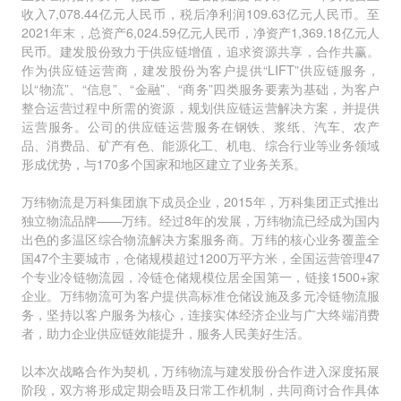
收入7,078.44亿元人民币，税后净利润109.63亿元人民币。至
2021年末，总资产6,024.59亿元人民币，净资产1,369.18亿元人
民币。建发股份致力于供应链增值，追求资源共享，合作共赢。
作为供应链运营商，建发股份为客户提供“LIFT”供应链服务，
以“物流”、“信息”、“金融”、“商务”四类服务要素为基础，为客户
整合运营过程中所需的资源，规划供应链运营解决方案，并提供
运营服务。公司的供应链运营服务在钢铁、浆纸、汽车、农产
品、消费品、矿产有色、能源化工、机电、综合行业等业务领域
形成优势，与170多个国家和地区建立了业务关系。
万纬物流是万科集团旗下成员企业，2015年，万科集团正式推出
独立物流品牌——万纬。经过8年的发展，万纬物流已经成为国内
出色的多温区综合物流解决方案服务商。万纬的核心业务覆盖全
国47个主要城市，仓储规模超过1200万平方米，全国运营管理47
个专业冷链物流园，冷链仓储规模位居全国第一，链接1500+家
企业。万纬物流可为客户提供高标准仓储设施及多元冷链物流服
务，坚持以客户服务为核心，连接实体经济企业与广大终端消费
者，助力企业供应链效能提升，服务人民美好生活。
以本次战略合作为契机，万纬物流与建发股份合作进入深度拓展
阶段，双方将形成定期会晤及日常工作机制，共同商讨合作具体