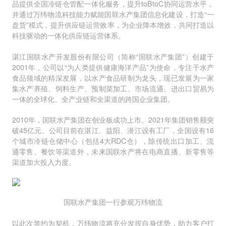
品提供全国冷链仓管配一体化服务，提升toBtoC协同运营水平，
并通过万纬物流科技能力赋能国联水产集团信息化建设，打造“一
盘货”模式，提升供应链运营效率，为企业降本增效，共同打造以
科技驱动的一体化供应链运营体系。
湛江国联水产开发股份有限公司（简称“国联水产集团”）创建于
2001年，公司以“为人类提供健康海洋产品”为使命，专注于水产
食品领域的精深发展，以水产食品研制为龙头，现已发展为一家
集水产养殖、饲料生产、预制菜加工、市场流通、进出口贸易为
一体的全球化、全产业链和全渠道的跨国企业集团。
2010年，国联水产集团在创业板成功上市。2021年集团销售额突
破45亿元。公司目前在湛江、益阳、潜江设有工厂，全国设有16
个城市冷链仓储中心（包括4大RDC仓），除传统出口加工、流
通零售、餐饮等渠道外，未来国联水产将在电商直播、新零售等
渠道加大投入力度。
国联水产集团一行参观万纬物流
以此次签约为契机，万纬物流将充分发挥自身优势，助力客户打