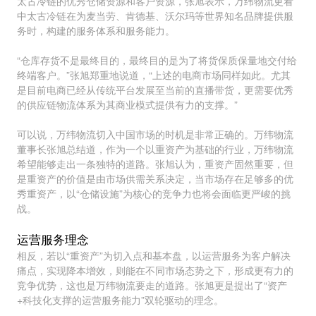
太古冷链的优秀仓储资源和客户资源，张旭表示，万纬物流更看
中太古冷链在为麦当劳、肯德基、沃尔玛等世界知名品牌提供服
务时，构建的服务体系和服务能力。
“仓库存货不是最终目的，最终目的是为了将货保质保量地交付给
终端客户。”张旭郑重地说道，“上述的电商市场同样如此。尤其
是目前电商已经从传统平台发展至当前的直播带货，更需要优秀
的供应链物流体系为其商业模式提供有力的支撑。”
可以说，万纬物流切入中国市场的时机是非常正确的。万纬物流
董事长张旭总结道，作为一个以重资产为基础的行业，万纬物流
希望能够走出一条独特的道路。张旭认为，重资产固然重要，但
是重资产的价值是由市场供需关系决定，当市场存在足够多的优
秀重资产，以“仓储设施”为核心的竞争力也将会面临更严峻的挑
战。
运营服务理念
相反，若以“重资产”为切入点和基本盘，以运营服务为客户解决
痛点，实现降本增效，则能在不同市场态势之下，形成更有力的
竞争优势，这也是万纬物流要走的道路。张旭更是提出了“资产
+科技化支撑的运营服务能力”双轮驱动的理念。