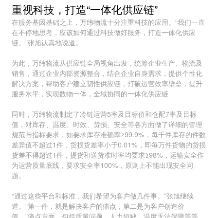
重视科技，打造“一体化供应链”
在服务基因基础之上，万纬物流十分注重科技的应用。“我们一直
在不停地思考，应该如何通过科技做好服务，打造一体化供应
链。”张旭认真地说道。
为此，万纬物流从供应链全局视角出发，统筹企业生产、物流及
销售，通过企业内部资源整合，结合企业自身需求，提供个性化
解决方案，帮助客户建立韧性供应链，打破运营效率壁垒，提升
服务水平，实现数物一体，全域协同的一体化供应链
同时，万纬物流制定了冷链运营5率及目标值和仓配7率及目标
值，对库存、温度、时效、货损、安全等各方面做了详细的管理
规范与指标要求，如要求库存准确率≥99.9%，每千件库存的件数
差异值不超过1件，货损货差率小于0.01%，即每万件货物的货损
货差不得超过1件，提货和送货准时率均要求≥98%，运输安全作
为运营质量底线，要求安全率100%，原则上不能出现安全问
题。
“通过这些平台和标准，我们希望为客户做几件事。”张旭继续
道。“第一件，就是解决客户的痛点，第二是为客户创造价
值。”痛点方面，包括质量问题、人力短缺、温度无法保障等等，