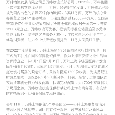
万科物流发展有限公司是万纬物流总部公司，2015年，万科集团
正式推出独立物流品牌——万纬。经过8年的发展，万纬物流已经
成为国内出色的多温区综合物流解决方案服务商。万纬的核心业
务覆盖全国47个主要城市，仓储规模超过1200万平方米，全国运
营管理47个专业冷链物流园，冷链仓储规模位居全国第一，链接
1500+家企业。万纬物流可为客户提供高标准仓储设施及多元冷
链物流服务，坚持以客户服务为核心，连接实体经济企业与广大
终端消费者，助力企业供应链效能提升，服务人民美好生活。
在2022年疫情期间，万纬上海的4个冷链园区实行封闭管理，数
百名员工驻扎在园区保障物资供应。作为上海市疫情防控生活物
资保障企业，从3月1日至5月31日，万纬上海冷链园区共计发出
民生物资7.9万吨，出库约1.5万车次。4月，万纬团队接到青浦区
赵巷镇村居委的紧急订单，采购并配送1700份物资。为满足配送
时效及要求，园区24小时不间断分拣、打包、装货，运输团队连
夜调拨车辆进行排线及配送，快速完成配送，为1700个家庭解决
了燃眉之急。万纬物流抗疫保供行动获得上海市商务委、市疫情
防控指挥部生活物资保障专班感谢函。
去年11月，万纬上海的第5个冷链园区——万纬上海奉贤临港冷
链园区投入试运营，园区拥有精准温控、超声波加湿及新风系
统，设有10间独立催熟库，并配备亚洲首条奇异果自动分拣包装