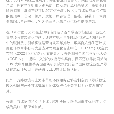
产线，拥有光学照相识别系统可自动进行原料果筛选，高效率剔
除瑕疵果，每周产能可达20万标准箱，园区是万纬物流重点打造
的集预冷、仓储、越库、质检、库存管理、催熟、包装于一体的
鲜果综合营运中心，将为长三角水果产业供应链提质增效。
在ESG方面，万纬在上海临港打造了首个零碳示范园区，园区布
置屋顶分布式光伏电站，通过本地可再生能源供应抵消园区运营
中的碳排放，能够实现运营阶段零碳排放。该案例入选生态环境
部宣传教育中心与大道应对气候变化促进中心（C Team）联合发
布的《2022企业气候行动案例集》，并亮相联合国气候变化大会
（COP27），是唯一入选的物流行业案例。园区还获得德国莱茵
TÜV 大中华区携手英国建筑研究院颁发的首个国内物流园区净零
碳建筑认证项目，并获得 LEED铂金级预认证。
此外，万纬物流与上海市节能环保服务业协会制定的《零碳物流
园区创建与评价技术规范》团体标准也于去年12月正式发布实
施。
未来，万纬物流将立足上海，辐射全国，服务城市实体经济，持
续为美好生活保驾护航。