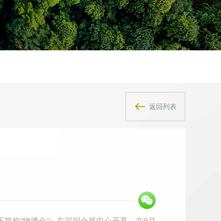
返回列表
下简称
“
物博会
”
）在深圳会展中心开幕。在
9
月