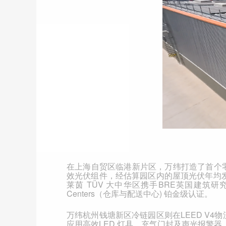
在上海自贸区临港新片区，
万纬打造了首个
效光伏组件，经估算园区内的屋顶光伏年均
莱茵
TÜV
大中华区携手
BRE
英国建筑研
Centers
（仓库与配送中心
)
铂金级认证。
万纬杭州钱塘新区冷链园区则在
LEED V4
物
应用高效
LED
灯具、充气门封及声光报警器