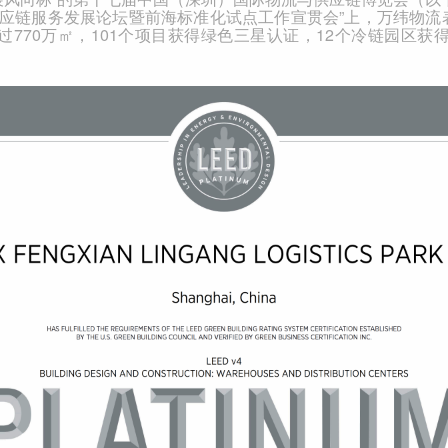
供应链服务发展论坛暨前海标准化试点工作宣贯会”上，万纬物流
过
770
万㎡，
101
个项目获得绿色三星认证，
12
个冷链园区获