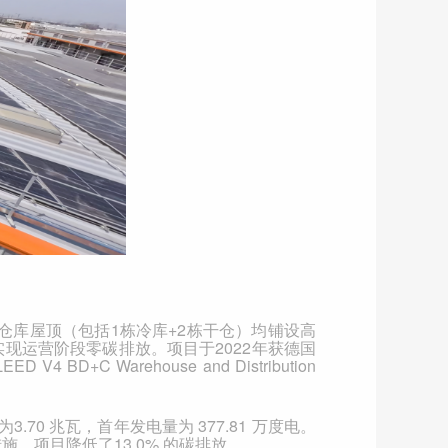
仓库屋顶（包括
1
栋冷库
+2
栋干仓）均铺设高
实现运营阶段零碳排放。项目于
2022
年获德国
EED V4 BD+C Warehouse and Distribution
为
3.70
兆瓦，首年发电量为
377.81
万度电。
措施，项目降低了
13.0%
的碳排放。