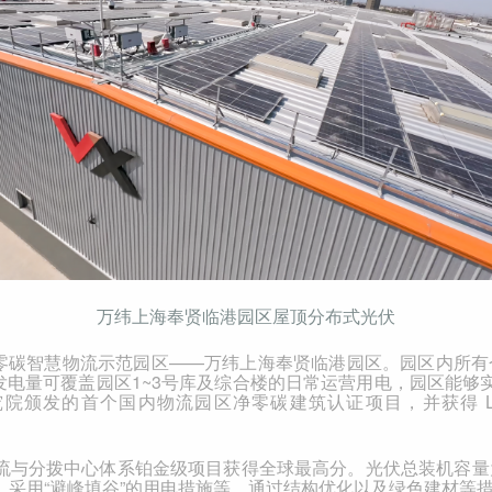
万纬上海奉贤临港园区屋顶分布式光伏
零碳智慧物流示范园区
——
万纬上海奉贤临港园区
。园区内所有
发电量可覆盖园区
1~3
号库及综合楼的日常运营用电，园区能够
究院颁发的首个国内物流园区净零碳建筑认证项目，并获得
L
流与分拨中心体系铂金级项目获得全球最高分。光伏总装机容量
，采用“避峰填谷”的用电措施等，通过结构优化以及绿色建材等