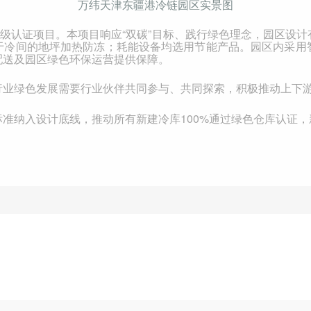
万纬天津东疆港冷链园区实景图
级认证项目。本项目响应“双碳”目标、践行绿色理念，园区设
于冷间的地坪加热防冻；耗能设备均选用节能产品。园区内采用
配送及园区绿色环保运营提供保障。
行业绿色发展需要行业伙伴共同参与、共同探索，积极推动上下
标准纳入设计底线，推动所有新建冷库
100%
通过绿色仓库认证，