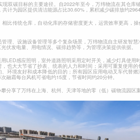
实现双碳目标的主要途径。自
2022
年至今，万纬物流在其仓库
，共计为园区提供清洁能源占比
30.60%
，累积减少碳排放约
296
，相比传统仓库，自动化库的存储密度更大，运营效率更高，操
员管理、设施设备管理等多个复杂场景，万纬物流自主研发智慧
区光伏发电量、用电情况、碳排趋势等，为管理决策提供依据。
采用
LED
感应照明，室外道路照明采用定时开关，减少灯具使用
时，也大大节省了抄表、统表的人力和时间；采用可重复使用的
约、环境友好和成本降低的目的；所有园区应用电动叉车代替燃
每次融霜每台风机可省电约
15
度，节省时间约
20
分钟。
小攀分享了万纬在上海、杭州、天津等地的零（低）碳物流园区