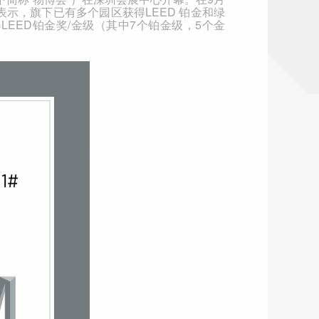
表示，旗下已有多个园区获得
LEED
铂金和绿
得
LEED
铂金奖
/
金级（其中
7
个铂金级，
5
个金