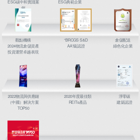
ESG碳中和實踐案
ESG典範企業
例
觀點機構
“BRCGS S&D
倉儲配送
2024物流倉儲資產
AA”級認證
綠色化企業
投資運營卓越表現
2022物流與供應鏈
2020年度最佳類
淨零碳
（中國）解決方案
REITs產品
建築認證
TOP50