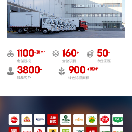
1100
160
50
萬M²
+
+
+
倉儲規模
倉儲項目
冷鏈園區
3800
900
萬M²
+
+
服務客戶
綠色認證面積