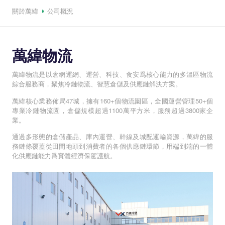
關於萬緯
公司概況
萬緯物流
萬緯物流是以倉網運網、運營、科技、食安爲核心能力的多溫區物流
綜合服務商，聚焦冷鏈物流、智慧倉儲及供應鏈解決方案。
萬緯核心業務佈局47城，擁有160+個物流園區，全國運營管理50+個
專業冷鏈物流園，倉儲規模超過1100萬平方米，服務超過3800家企
業。
通過多形態的倉儲產品、庫內運營、幹線及城配運輸資源，萬緯的服
務鏈條覆蓋從田間地頭到消費者的各個供應鏈環節，用端到端的一體
化供應鏈能力爲實體經濟保駕護航。