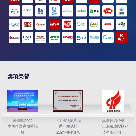
獎項榮譽
新華網2023
《中國物流與採
高新技術企業
中國企業家博鰲論
購》雜誌社
（上海萬緯縱橫科
壇
2024中國物流
技有限公司）