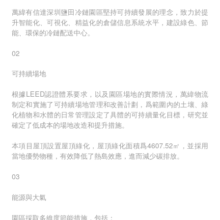
萬緯有信達深圳鹽田冷鏈園區堅持可持續發展的理念，致力於提
升智能化、可視化、精益化的倉儲信息系統水平，建設綠色、節
能、環保的冷鏈配送中心。
02
可持續場地
根據LEED認證體系要求，以及園區場地的實際情況，萬緯物流
制定和實施了可持續場地管理和改善計劃，爲範圍內的土壤、綠
化植物和水體的日常管理設定了具體的可持續量化目標，研究並
確定了低成本的場地改造和提升措施。
本項目屋頂設置屋頂綠化，屋頂綠化面積爲4607.52㎡，並採用
當地優勢物種，有效降低了熱島效應，進而減少碳排放。
03
能源與大氣
園區採取多維度節能措施，包括：