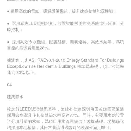
● 選用高效的電氣、暖通設備機組，提升建築整體能源性能；
● 選用感應LED照明燈具，設置智能照明控制系統進行分區、分
時控制；
● 採用高效冷水機組、圍護結構、照明燈具、高效水泵等，爲項
目節約能源費用達28%。
據測算，以 ASHRAE90.1-2010 Energy Standard For Buildings
ExceptLow-rise Residential Buildings 標準爲基礎，項目節能率
達到 30% 以上。
04
建築節水
較之於LEED認證體系基準，萬緯有信達深圳鹽田冷鏈園區通過
採用節水潔具使其整體節水率高達77%。同時，主要用水點設置
了分項計量的水錶，爲項目用水管理提供了數據基礎。場地綠化
均採用本地植物，其日常養護通過臨時的澆灌來滿足即可。