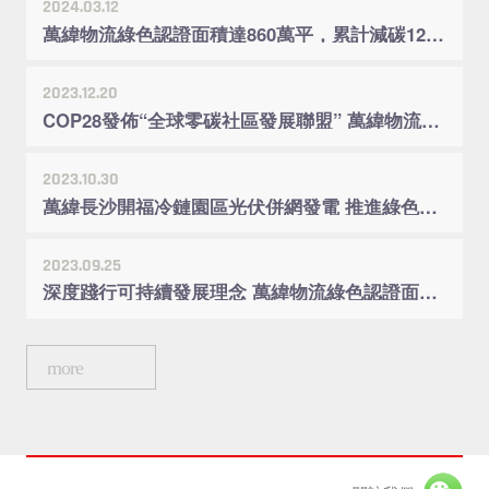
2024.03.12
萬緯物流綠色認證面積達860萬平，累計減碳12500噸
2023.12.20
COP28發佈“全球零碳社區發展聯盟” 萬緯物流助力構建低碳供應鏈
2023.10.30
萬緯長沙開福冷鏈園區光伏併網發電 推進綠色低碳發展
2023.09.25
深度踐行可持續發展理念 萬緯物流綠色認證面積超770萬方
more