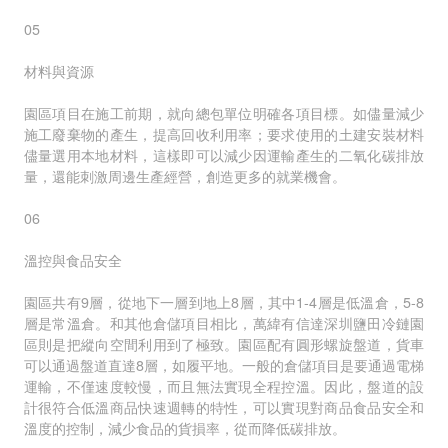
05
材料與資源
園區項目在施工前期，就向總包單位明確各項目標。如儘量減少
施工廢棄物的產生，提高回收利用率；要求使用的土建安裝材料
儘量選用本地材料，這樣即可以減少因運輸產生的二氧化碳排放
量，還能刺激周邊生產經營，創造更多的就業機會。
06
溫控與食品安全
園區共有9層，從地下一層到地上8層，其中1-4層是低溫倉，5-8
層是常溫倉。和其他倉儲項目相比，萬緯有信達深圳鹽田冷鏈園
區則是把縱向空間利用到了極致。園區配有圓形螺旋盤道，貨車
可以通過盤道直達8層，如履平地。一般的倉儲項目是要通過電梯
運輸，不僅速度較慢，而且無法實現全程控溫。因此，盤道的設
計很符合低溫商品快速週轉的特性，可以實現對商品食品安全和
溫度的控制，減少食品的貨損率，從而降低碳排放。