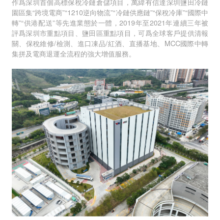
作爲深圳首個高標保稅冷鏈倉儲項目，萬緯有信達深圳鹽田冷鏈
園區集“跨境電商”“1210逆向物流”“冷鏈供應鏈”“保稅冷庫”“國際中
轉”“供港配送”等先進業態於一體，2019年至2021年連續三年被
評爲深圳市重點項目、鹽田區重點項目，可爲全球客戶提供清報
關、保稅維修/檢測、進口凍品/紅酒、直播基地、MCC國際中轉
集拼及電商退運全流程的強大增值服務。