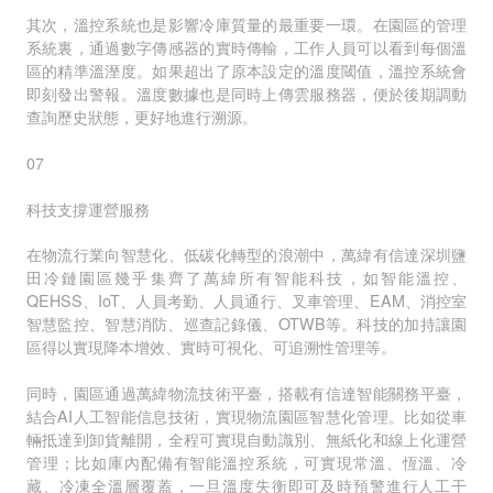
其次，溫控系統也是影響冷庫質量的最重要一環。在園區的管理
系統裏，通過數字傳感器的實時傳輸，工作人員可以看到每個溫
區的精準溫溼度。如果超出了原本設定的溫度閾值，溫控系統會
即刻發出警報。溫度數據也是同時上傳雲服務器，便於後期調動
查詢歷史狀態，更好地進行溯源。
07
科技支撐運營服務
在物流行業向智慧化、低碳化轉型的浪潮中，萬緯有信達深圳鹽
田冷鏈園區幾乎集齊了萬緯所有智能科技，如智能溫控、
QEHSS、IoT、人員考勤、人員通行、叉車管理、EAM、消控室
智慧監控、智慧消防、巡查記錄儀、OTWB等。科技的加持讓園
區得以實現降本增效、實時可視化、可追溯性管理等。
同時，園區通過萬緯物流技術平臺，搭載有信達智能關務平臺，
結合AI人工智能信息技術，實現物流園區智慧化管理。比如從車
輛抵達到卸貨離開，全程可實現自動識別、無紙化和線上化運營
管理；比如庫內配備有智能溫控系統，可實現常溫、恆溫、冷
藏、冷凍全溫層覆蓋，一旦溫度失衡即可及時預警進行人工干