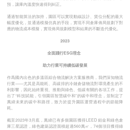
預，讓庫內溫度快速得到糾正。
通過智能算法的加持，園區可以實現動線設計、貨位分配的最大
幅度優化，並通過模擬仿真的手段，實現不同倉庫佈局規劃下對
應的物流成本模擬，實現佈局規劃模型和結果的不斷迭代優化。
2023
全面踐行ESG理念
助力行業可持續低碳發展
作爲國內出色的多溫區綜合物流解決方案服務商，我們深知物流
行業——尤其是高能耗、高碳排的冷鏈倉儲物流對環境產生的不
利影響，因此始終重視、推動與綠色、低碳有關的各項工作，提
出了“科技賦能，引領園區智慧碳中和”的碳中和理念，並制定了
萬緯未來的碳中和路徑，致力於提升園區運營過程中的節能降
耗。
截至2023年3月底，萬緯已有多個園區獲得LEED 鉑金和綠色倉
庫三星認證，綠色建築認證面積超過560萬㎡，74個項目獲得綠