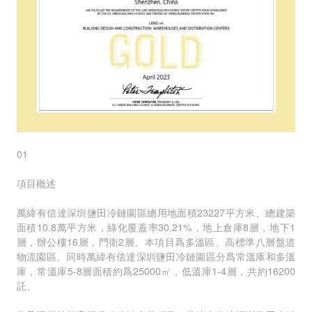
01
項目概述
萬緯有信達深圳鹽田冷鏈園區總用地面積23227平方米、總建築
面積10.8萬平方米，綠化覆蓋率30.21%，地上倉庫8層，地下1
層，辦公樓16層，門衛2層。本項目爲多溫區、高標準八層盤道
物流園區。同時萬緯有信達深圳鹽田冷鏈園區分爲常溫庫和多溫
庫，常溫庫5-8層面積約爲25000㎡，低溫庫1-4層，共約16200
託。