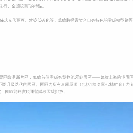
先行、全國統籌”的特點。
分佈式光伏覆蓋、建築低碳化等，萬緯將探索契合自身特色的零碳轉型路
貿區臨港新片區，萬緯首個零碳智慧物流示範園區——萬緯上海臨港園
不斷升級迭代的園區。園區內所有倉庫屋頂（包括1棟冷庫+2棟幹倉）均
電，園區能夠實現運營階段零碳排放。