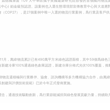
德國萊茵 TÜV 大中華區攜手英國建築研究院頒發的首個國內物流園區淨零
enters（倉庫與配送中心) 鉑金級預認證。該案例也入選生態環境部宣傳教育中心與大
（COP27），是27個案例中唯一入選的物流行業案例，爲行業及客戶
11月，萬緯物流累計已有490萬平方米綠色認證面積，其中59個爲綠色三星
新建冷庫100%通過綠色倉庫認證，新建冷庫分佈式光伏100%覆蓋，推動
流還積極與行業夥伴、協會、諮詢機構等多方機構協力合作，由萬緯物流參與
區創建與評價技術規範》已於今年正式發佈實施。
理念，通過技術驅動創新，爲行業節能減排與綠色發展貢獻力量，持續助力