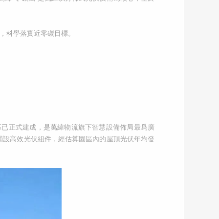
徑，科學落實近零碳目標。
區已正式建成，是萬緯物流旗下智慧設備佈局最爲廣
鋪設高效光伏組件，經估算園區內的屋頂光伏年均發