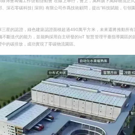
全球綠博會籌備工作啓動啓動會”在線上舉行，會上，萬科旗下萬緯物流正式
、深石零碳科技( 深圳) 有限公司作爲技術顧問，提出“科技賦能，引領
倉庫三星的認證，綠色建築認證面積超過490萬平方米，未來還將推動所有
不斷迭代的能力，並能夠採用自主研發的IoT 智慧管理平臺指導園區
營中的碳排放，成功實現了零碳物流園區。