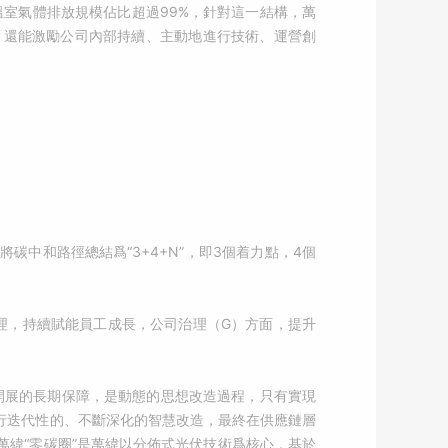
溫室氣體排放規模佔比超過99%，針對這一結構，萬
，還能激勵公司內部持續、主動地進行技術、運營創
中和路徑總結爲“3+4+N”，即3個着力點，4個
管理，持續賦能員工成長，公司治理（G）方面，提升
開展的長期保障，是動態的思想改造過程，只有實現
行迭代性的、不斷深化的智慧改造，最終在供應鏈層
緯“零碳圈”是萬緯以分佈式光伏技術爲核心，基於