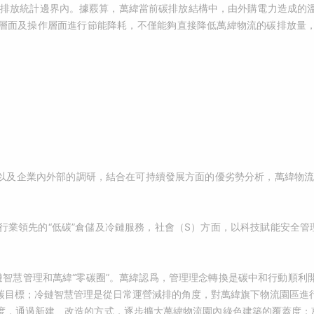
碳排放統計邊界內。據覈算，萬緯當前碳排放結構中，由外購電力造成的
層面及操作層面進行節能降耗，不僅能夠直接降低萬緯物流的碳排放量
及企業內外部的調研，結合在可持續發展方面的優劣勢分析，萬緯物流將碳
造行業領先的“低碳”倉儲及冷鏈服務，社會（S）方面，以科技賦能安全
鏈智慧管理和萬緯“零碳圈”。萬緯認爲，管理理念轉換是碳中和行動順利
碳目標；冷鏈智慧管理是從日常運營減排的角度，對萬緯旗下物流園區進
度，通過新建、改造的方式，逐步擴大萬緯物流園內綠色建築的覆蓋度；萬