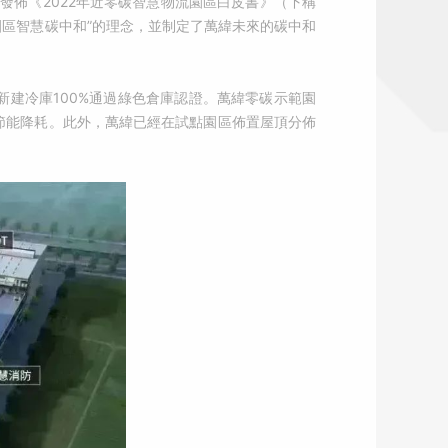
發佈《2022年近零碳智慧物流園區白皮書》（下稱
園區智慧碳中和”的理念，並制定了萬緯未來的碳中和
新建冷庫100%通過綠色倉庫認證。萬緯零碳示範園
的節能降耗。此外，萬緯已經在試點園區佈置屋頂分佈