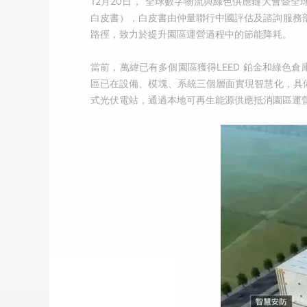
12月20日，“全球數字物流與綠色供應鏈大會暨
白皮書），白皮書由仲量聯行中國評估及諮詢服務部
路徑，致力於提升園區運營過程中的節能降耗。
當前，萬緯已有多個園區獲得LEED 鉑金和綠色
區已在設備、模塊、系統三個層面實現智慧化，具備
式光伏電站，通過本地可再生能源供應抵消園區運