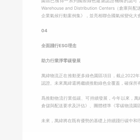
園區已獲得一系列國際綠色建築認證機構的認可，如
Warehouse and Distribution C
企業氣候行動案例集》，並亮相聯合國氣候變化大會
04
全面踐行ESG理念
助力行業淨零碳發展
萬緯物流正在推動更多綠色園區項目，截止2022年
認證。未來萬緯還將繼續推動綠色全覆蓋，確保所有
爲推動物流行業低碳、可持續發展，今年以來，萬緯物
倉儲與配送要求及評估》、團體標準《零碳物流園
未來，萬緯將在既有優勢的基礎上持續踐行碳中和