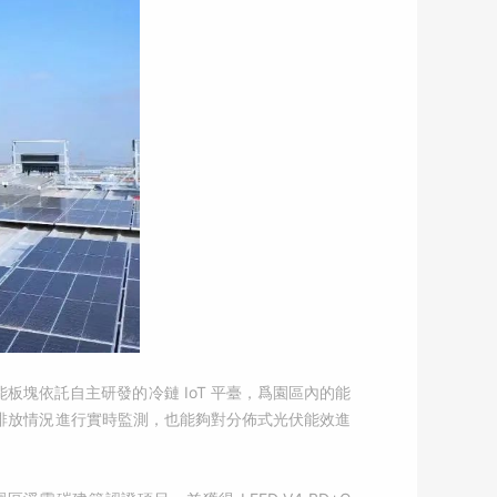
板塊依託自主研發的冷鏈 IoT 平臺，爲園區內的能
排放情況進行實時監測，也能夠對分佈式光伏能效進