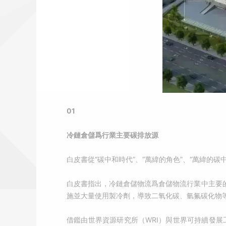
01
冷鏈倉儲爲行業主要碳排放源
白皮書從“碳中和時代”、“萬緯的角色”、“萬緯的
白皮書指出，冷鏈倉儲物流爲倉儲物流行業中主要
施並大量使用製冷劑，導致二氧化碳、氫氟碳化物
借鑑由世界資源研究所（WRI）與世界可持續發展工商理