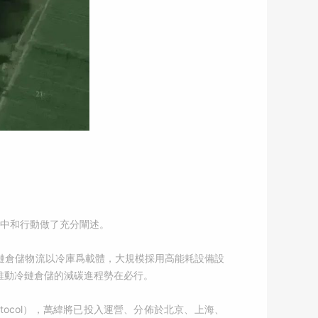
緯碳中和行動做了充分闡述。
鏈倉儲物流以冷庫爲載體，大規模採用高能耗設備設
推動冷鏈倉儲的減碳進程勢在必行。
rotocol），萬緯將已投入運營、分佈於北京、上海、