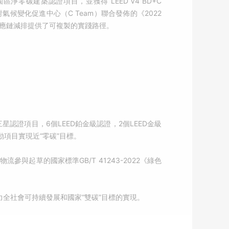
碳建築認證項目，並獲得 LEED V4 BD+C
道應對氣候變化促進中心（C Team）聯合發佈的《2022
供應鏈減排提供了可複製的實踐路徑。
認證項目，6個LEED鉑金級認證，2個LEED金級
項目實現近“零碳”目標。
起草的國家標準GB/T 41243-2022《綠色
全社會可持續發展和國家“雙碳”目標的實現。