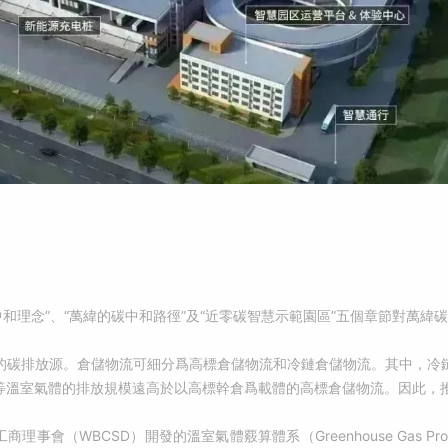
碳中和理念”、“萬緯的碳中和路徑”及“近零碳智慧示範園區”五個章節對萬
的碳排放源。倉儲物流可細分爲高標倉儲物流和冷鏈倉儲物流。其中，冷
等溫室氣體的排放規模遠高於以高標幹倉爲載體的高標倉儲物流。因此，
事會（WBCSD）開發的溫室氣體覈算體系（Greenhouse Gas P