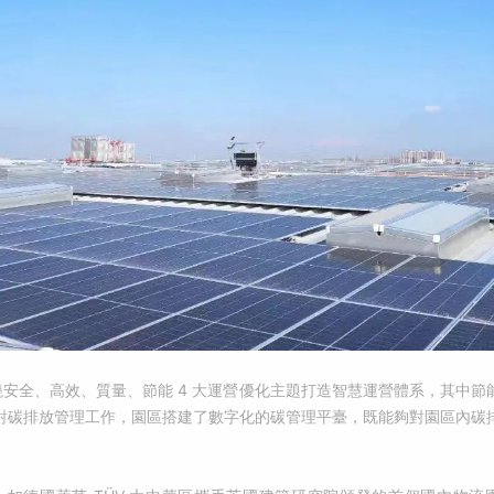
繞安全、高效、質量、節能 4 大運營優化主題打造智慧運營體系，其中節能
對碳排放管理工作，園區搭建了數字化的碳管理平臺，既能夠對園區內碳