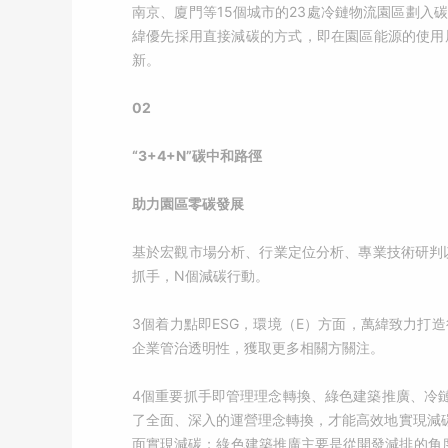
南京、廈門等15個城市的23處冷鏈物流園區劃入
緯優先採用直接減碳的方式，即在園區能源的使用
新。
02
“3+4+N”碳中和路徑
助力園區零碳發展
基於宏觀市場分析、行業定位分析、專業技術研判以
抓手，N個減碳行動。
3個着力點即ESG，環境（E）方面，萬緯致力打
企業管治透明性，獲取更多相關方關注。
4個重要抓手即管理理念轉換、綠色建築推廣、冷
了全面、深入的運營理念轉換，才能高效地實現減
面實現減碳；綠色建築推廣主要是從開發減排的角