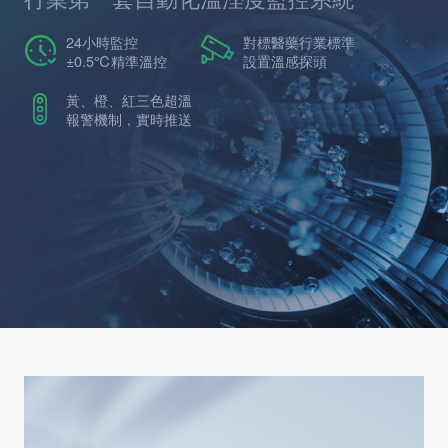
24小時監控
對標醫藥行業標準
±0.5℃精準溫控
設置溫感探頭
黃、橙、紅三色超溫
報警機制，實時推送