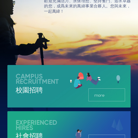
歡迎充滿活力、永懷理想、堅持奮鬥、追求卓越
的您，成爲未來的萬緯事業合夥人。您與未來，
一起萬緯！
CAMPUS
RECRUITMENT
校園招聘
more
EXPERIENCED
HIRES
社會招聘