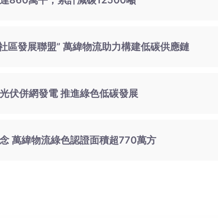
860萬平，累計減碳12500噸
碳社區發展聯盟” 萬緯物流助力構建低碳供應鏈
光伏併網發電 推進綠色低碳發展
念 萬緯物流綠色認證面積超770萬方