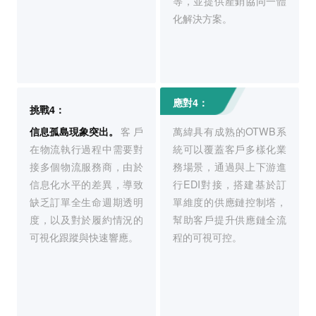
等，並提供產銷協同一體
化解決方案。
應對4：
挑戰4：
信息孤島現象突出。
客戶
萬緯具有成熟的OTWB系
在物流執行過程中需要對
統可以覆蓋客戶多樣化業
接多個物流服務商，由於
務場景，通過與上下游進
信息化水平的差異，導致
行EDI對接，搭建基於訂
缺乏訂單全生命週期透明
單維度的供應鏈控制塔，
度，以及對於履約情況的
幫助客戶提升供應鏈全流
可視化跟蹤與快速響應。
程的可視可控。