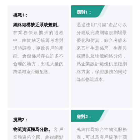
應對1：
挑戰1：
網絡結構缺乏系統規劃。
通過使用“河圖”產品可以
在業務快速擴張的過程
分鐘級完成網絡規劃場景
中，由於缺乏統籌考慮與
優化和仿真，綜合考慮未
適時調整，導致客戶的產
來五年生意佈局、生產與
能、倉儲佈局存在許多不
採購以及物流網絡分佈，
合理的地方，出現大量的
爲企業設計最優供應鏈網
跨區域遠距離配送。
絡方案，保證服務的同時
降低物流成本。
應對2：
挑戰2：
物流資源極爲分散。
客戶
萬緯作爲綜合性物流服務
業務遍佈全國、終端網點
商，可以爲客戶提供全國