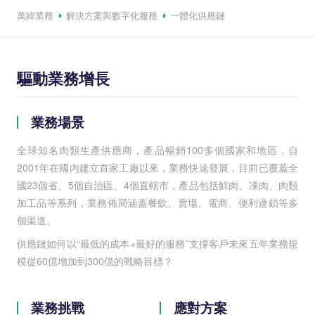
萬緯業務
解決方案與
數字化服務
一體化供應鏈
驅動業務增長
業務場景
全球知名肉類生產供應商，產品暢銷100多個國家和地區，自
2001年在國內建立首家工廠以來，業務快速發展，目前已覆蓋全
國23個省、5個自治區、4個直轄市，產品包括鮮肉、凍肉、肉類
加工品等系列，業務佈局涵蓋餐飲、賣場、電商、便利連鎖等多
個渠道。
供應鏈如何以“最低的成本+最好的服務”支撐客戶未來五年業務規
模從60億增加到300億的戰略目標？
業務挑戰
應對方案