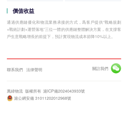
價值收益
通過供應鏈優化和物流業務承接的方式，爲客戶提供“戰略規劃
+戰術計劃+運營落地”三位一體的供應鏈整體解決方案，在支撐客
戶生意戰略增長的前提下，預計實現物流成本節降10%以上。
關註我們
聯系我們
法律聲明
萬緯物流 版權所有
滬ICP備2024043933號
滬公網安備 31011202012968號