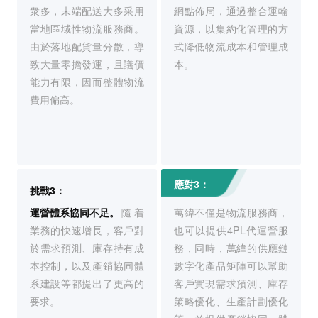
衆多，末端配送大多采用
網點佈局，通過整合運輸
當地區域性物流服務商。
資源，以集約化管理的方
由於落地配貨量分散，導
式降低物流成本和管理成
致大量零擔發運，且議價
本。
能力有限，因而整體物流
費用偏高。
應對3：
挑戰3：
運營體系協同不足。
隨着
萬緯不僅是物流服務商，
業務的快速增長，客戶對
也可以提供4PL代運營服
於需求預測、庫存持有成
務，同時，萬緯的供應鏈
本控制，以及產銷協同體
數字化產品矩陣可以幫助
系建設等都提出了更高的
客戶實現需求預測、庫存
要求。
策略優化、生產計劃優化