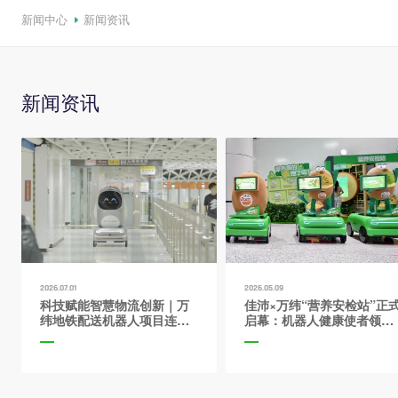
新闻中心
新闻资讯
新闻资讯
2026.07.01
2026.05.09
科技赋能智慧物流创新｜万
佳沛×万纬“营养安检站”正
纬地铁配送机器人项目连获
启幕：机器人健康使者领
市、区级官方典型案例认定
航，关爱营养膳食